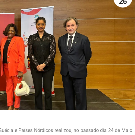
26
uécia e Países Nórdicos realizou, no passado dia 24 de Maio