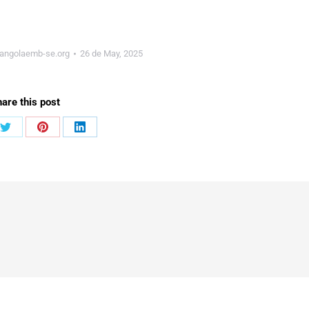
angolaemb-se.org
26 de May, 2025
are this post