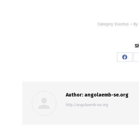
Category:
Eventos
By
Sh
Author:
angolaemb-se.org
http://angolaemb-se.org