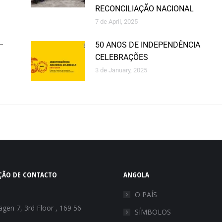
RECONCILIAÇÃO NACIONAL
7 de April, 2025
–
50 ANOS DE INDEPENDÊNCIA
CELEBRAÇÕES
3 de January, 2025
ÇÃO DE CONTACTO
ANGOLA
:
O PAÍS
gen 7, 3rd Floor , 169 56
SÍMBOLOS